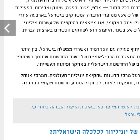
יוניליוור פועלת בישראל משנת 1938. כיום יוניליוור ישראל היא סניף של החברה העולמית,
ים בכל תחום — מו"פ, ייצור, הפצה, שיווק ומכירות. הפעילות
כולה מנוהלת כאן, וכוללת ייצור של כ-85% ממוצרי החברה המשווקים בישראל בארבעה אתרי
 ולשיווק המקומי, אנו מייצאים בהיקפים של עשרות מיליוני
שקלים בשנה, ובקצב צמיחה של כ-5% בשנה. הייצוא הוא לשווקים הכשרים בארצות הברית,
תוף פעולה עם האקדמיה ומשרדי ממשלה בישראל. בין היתר
ל הסכם התאגידים הרב-לאומיים של רשות החדשנות שתומך בשיתופי
ם של החדשנות הישראלית במחקר ופיתוח תעשייתי.
ראל מרכז חדשנות שהקימה יוניליוור העולמית. המרכז מנוהל
נד, ותפקידו לאתר, לבחון ולהטמיע חדשנות מקומית בחברה
בין-לאומי המיוצר כאן באיכות הייצור הגבוהה ביותר על
לישראל
ל יוניליוור לכלכלה הישראלית?