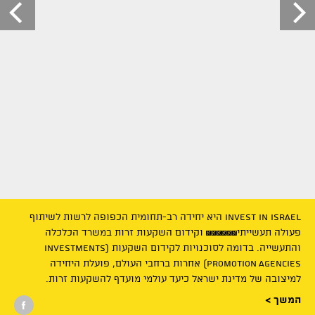
Invest in Israel היא יחידה רב-תחומית הכפופה לרשות לשיתוף
פעילות
פעולה תעשייתי￼￼ וקידום השקעות זרות במשרד הכלכלה
היחידה
והתעשייה. בדומה לסוכנויות לקידום השקעות (Investments
לקידום
Promotion Agencies) אחרות ברחבי העולם, פועלת היחידה
למיצובה של מדינת ישראל כיעד עולמי מועדף להשקעות זרות.
השקעות
זרות
המשך